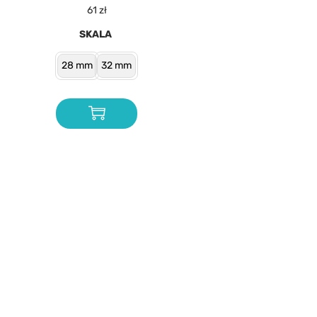
61
zł
SKALA
28 mm
32 mm