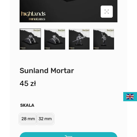
Sunland Mortar
45
zł
SKALA
28 mm
32 mm