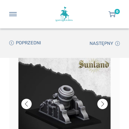
0
POPRZEDNI
NASTĘPNY