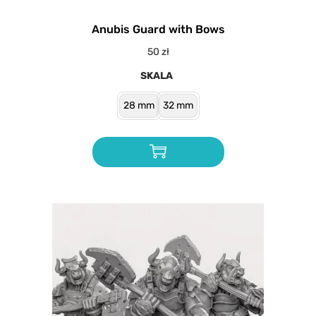
Anubis Guard with Bows
50
zł
SKALA
28 mm
32 mm