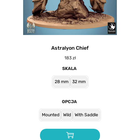
Astralyon Chief
183
zł
SKALA
28 mm
32 mm
OPCJA
Mounted
Wild
With Saddle