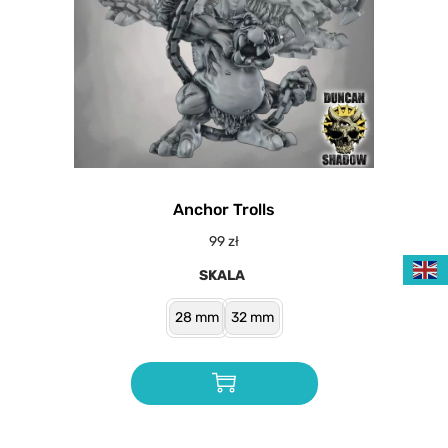
Anchor Trolls
99
zł
SKALA
28 mm
32 mm