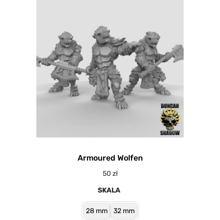
Armoured Wolfen
50
zł
SKALA
28 mm
32 mm