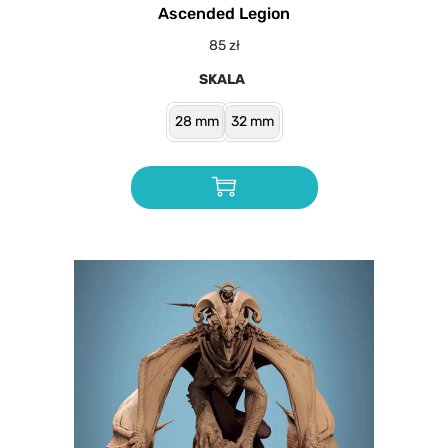
Ascended Legion
85
zł
SKALA
28 mm
32 mm