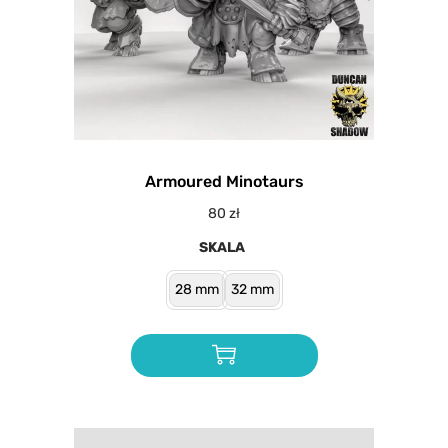
Armoured Minotaurs
80
zł
SKALA
28 mm
32 mm