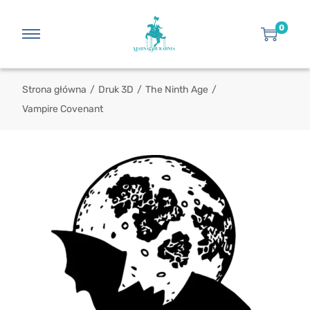
0
Strona główna
/
Druk 3D
/
The Ninth Age
/
Vampire Covenant