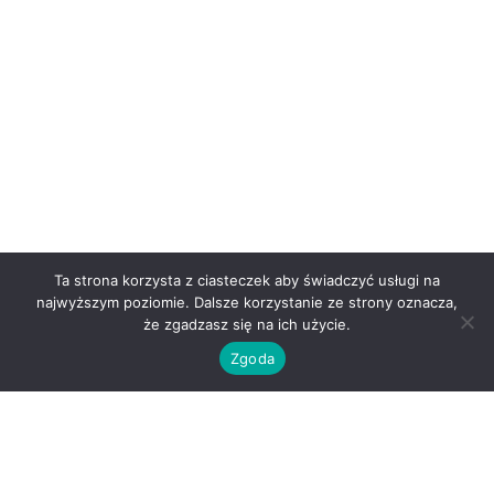
Ta strona korzysta z ciasteczek aby świadczyć usługi na
najwyższym poziomie. Dalsze korzystanie ze strony oznacza,
że zgadzasz się na ich użycie.
Zgoda
O nas
Kontakt
Regulamin
Polityka prywatności