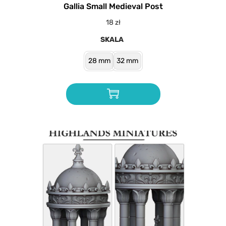
Gallia Small Medieval Post
18
zł
SKALA
28 mm
32 mm