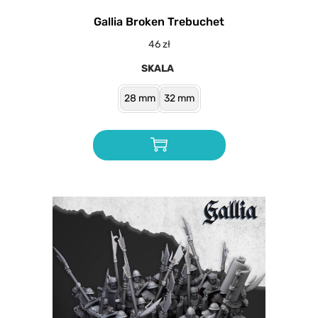
Gallia Broken Trebuchet
46
zł
SKALA
28 mm
32 mm