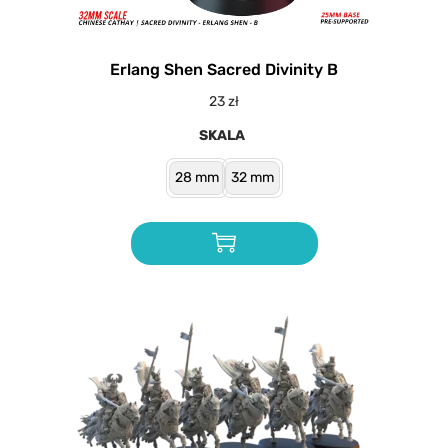
Erlang Shen Sacred Divinity B
23
zł
SKALA
28 mm
32 mm