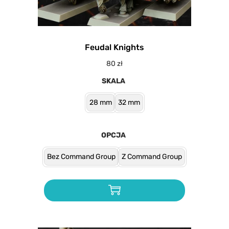
Feudal Knights
80
zł
SKALA
28 mm
32 mm
OPCJA
Bez Command Group
Z Command Group