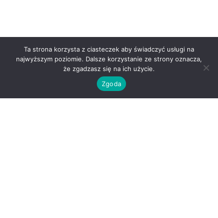
Ta strona korzysta z ciasteczek aby świadczyć usługi na
najwyższym poziomie. Dalsze korzystanie ze strony oznacza,
że zgadzasz się na ich użycie.
Zgoda
O nas
Kontakt
Regulamin
Polityka prywatności