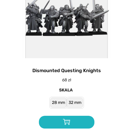
Dismounted Questing Knights
68
zł
SKALA
28 mm
32 mm