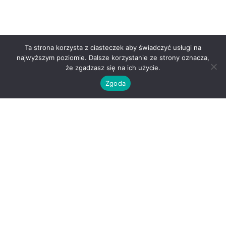
Ta strona korzysta z ciasteczek aby świadczyć usługi na
najwyższym poziomie. Dalsze korzystanie ze strony oznacza,
że zgadzasz się na ich użycie.
O nas
Zgoda
Kontakt
Regulamin
Polityka prywatności