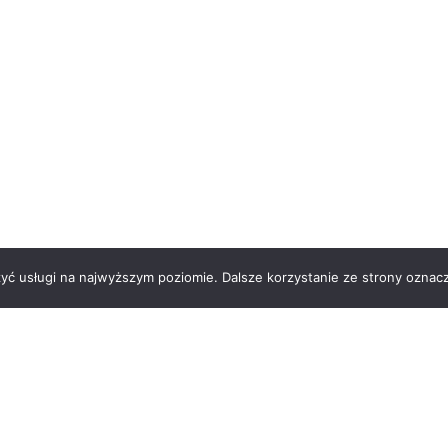
zyć usługi na najwyższym poziomie. Dalsze korzystanie ze strony oznacz
 nas
Kontakt
Regulamin
Polityka prywatności
 | Strona wykonana przez
Dominika Papierska
|
Zoptymalizo