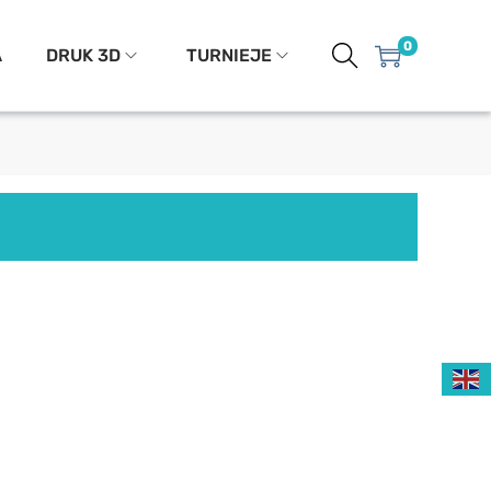
0
A
DRUK 3D
TURNIEJE