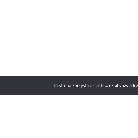
Ta strona korzysta z ciasteczek aby świadc
O
Copyright © 2026 MarnaDrukarnia