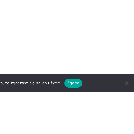
a, że zgadzasz się na ich użycie.
Zgoda
wane przez
Seraphinite Accelerator