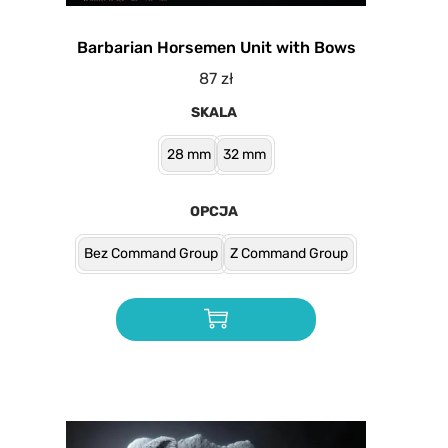
Barbarian Horsemen Unit with Bows
87
zł
SKALA
28 mm
32 mm
OPCJA
Bez Command Group
Z Command Group