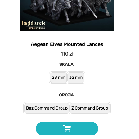
Aegean Elves Mounted Lances
110
zł
SKALA
28 mm
32 mm
OPCJA
Bez Command Group
Z Command Group