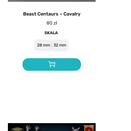
Beast Centaurs – Cavalry
80
zł
SKALA
28 mm
32 mm