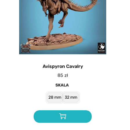
Avispyron Cavalry
85
zł
SKALA
28 mm
32 mm