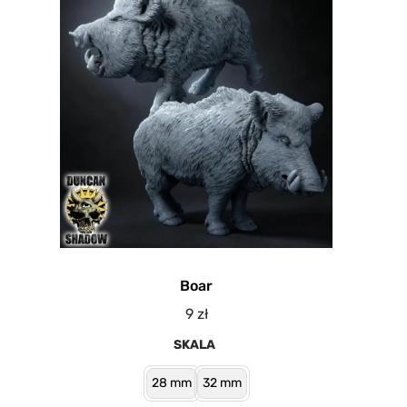
Boar
9
zł
SKALA
28 mm
32 mm