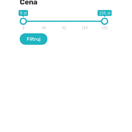
Cena
9 zł
155 zł
9
46
82
119
155
Filtr