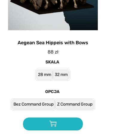
Aegean Sea Hippeis with Bows
88
zł
SKALA
28 mm
32 mm
OPCJA
Bez Command Group
Z Command Group