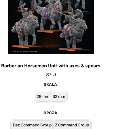
Barbarian Horsemen Unit with axes & spears
87
zł
SKALA
28 mm
32 mm
OPCJA
Bez Command Group
Z Command Group