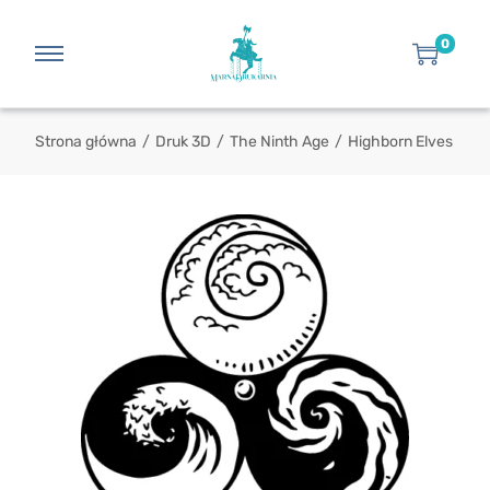
0
Strona główna
/
Druk 3D
/
The Ninth Age
/
Highborn Elves