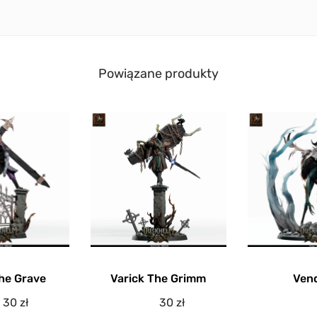
Powiązane produkty
The Grave
Varick The Grimm
Ven
30
zł
30
zł