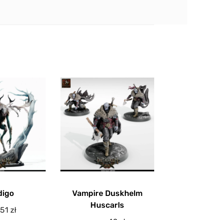
digo
Vampire Duskhelm
Huscarls
51
zł