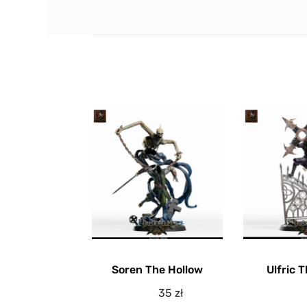
Soren The Hollow
Ulfric 
35
zł