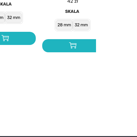
42
zł
SKALA
SKALA
mm
32 mm
28 mm
32 mm