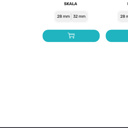
SKALA
28 mm
32 mm
28 