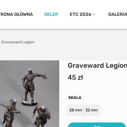
TRONA GŁÓWNA
SKLEP
ETC 2026
GALERI
Graveward Legion
Graveward Legio
45
zł
SKALA
28 mm
32 mm