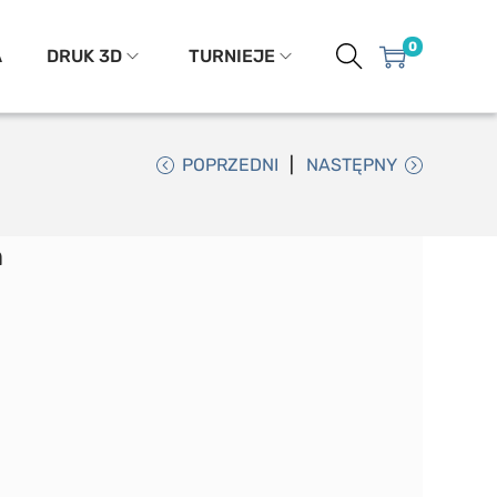
0
A
DRUK 3D
TURNIEJE
POPRZEDNI
NASTĘPNY
n