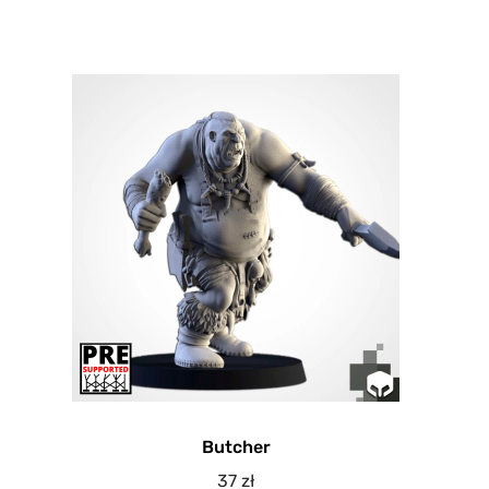
Butcher
37
zł