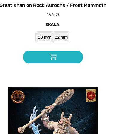
Great Khan on Rock Aurochs / Frost Mammoth
196
zł
SKALA
28 mm
32 mm