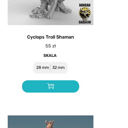
Cyclops Troll Shaman
55
zł
SKALA
28 mm
32 mm