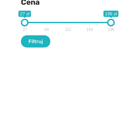
Cena
27 zł
196 zł
27
69
112
154
196
Filtr