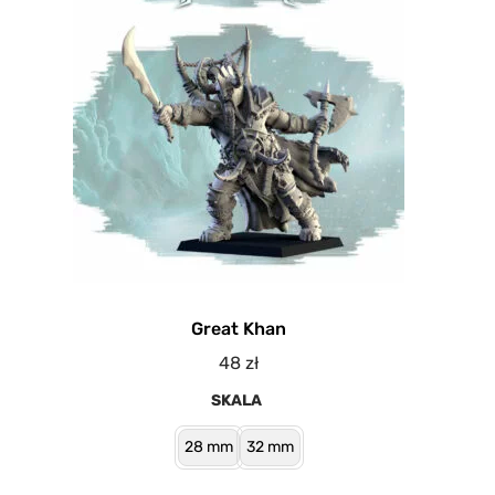
Great Khan
48
zł
SKALA
28 mm
32 mm