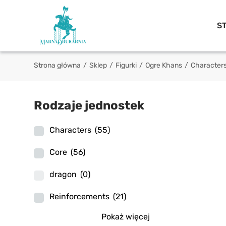
S
Strona główna
/
Sklep
/
Figurki
/
Ogre Khans
/
Character
Rodzaje jednostek
Characters
(55)
Core
(56)
dragon
(0)
Reinforcements
(21)
Pokaż więcej