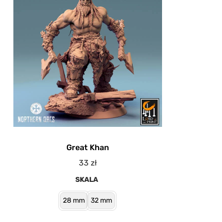
Great Khan
33
zł
SKALA
28 mm
32 mm