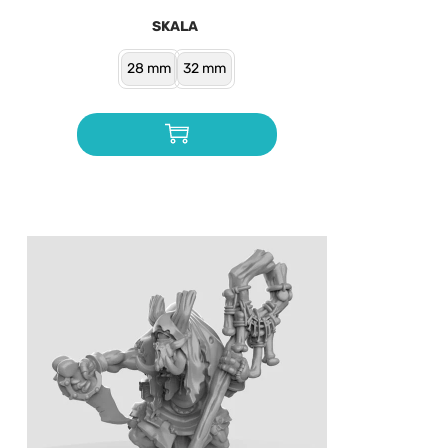
SKALA
28 mm
32 mm