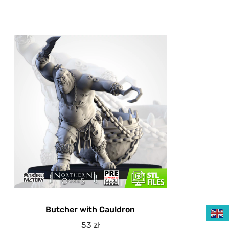
Butcher with Cauldron
53
zł