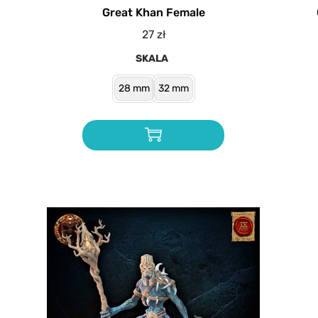
Great Khan Female
27
zł
SKALA
28 mm
32 mm