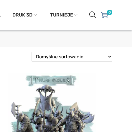
0
A
DRUK 3D
TURNIEJE