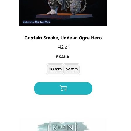
Captain Smoke, Undead Ogre Hero
42
zł
SKALA
28 mm
32 mm