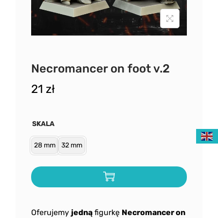
Necromancer on foot v.2
21
zł
SKALA
28 mm
32 mm
Oferujemy
jedną
figurkę
Necromancer on