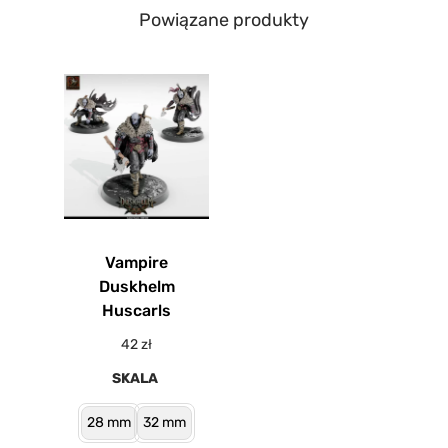
Powiązane produkty
Vampire
Duskhelm
Huscarls
42
zł
SKALA
28 mm
32 mm