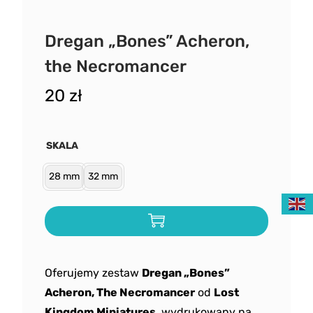
Dregan „Bones” Acheron,
the Necromancer
20
zł
SKALA
28 mm
32 mm
Oferujemy zestaw
Dregan „Bones”
Acheron, The Necromancer
od
Lost
Kingdom Miniatures
, wydrukowany na