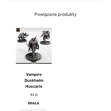
Powiązane produkty
Vampire
Duskhelm
Huscarls
42
zł
SKALA