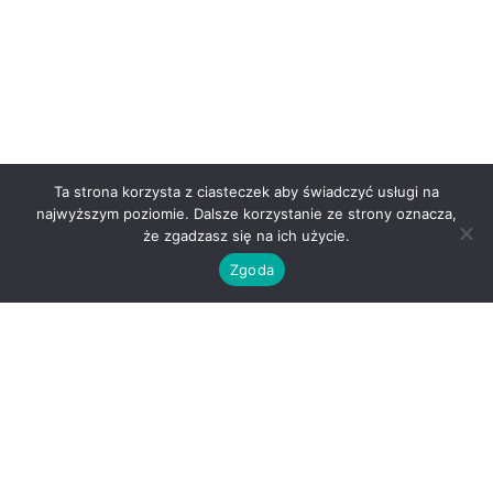
Ta strona korzysta z ciasteczek aby świadczyć usługi na
najwyższym poziomie. Dalsze korzystanie ze strony oznacza,
że zgadzasz się na ich użycie.
Zgoda
O nas
Kontakt
Regulamin
Polityka prywatności