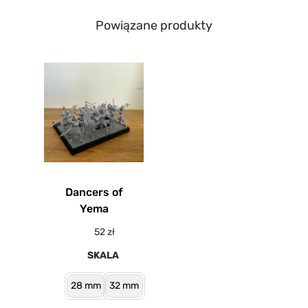
Powiązane produkty
Dancers of
Yema
52
zł
SKALA
28 mm
32 mm