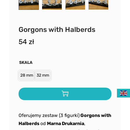
Gorgons with Halberds
54
zł
SKALA
28 mm
32 mm
Oferujemy zestaw (3 figurki)
Gorgons with
Halberds
od
Marna Drukarnia
,