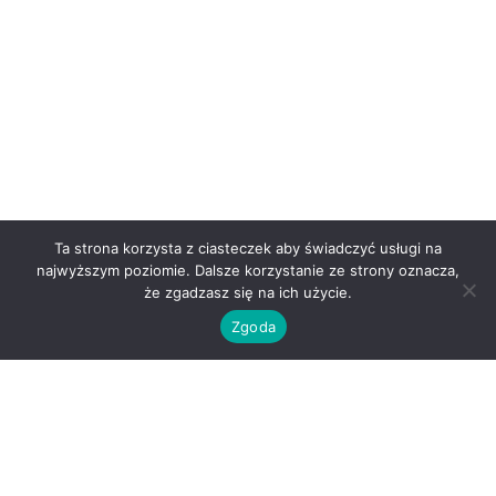
Ta strona korzysta z ciasteczek aby świadczyć usługi na
najwyższym poziomie. Dalsze korzystanie ze strony oznacza,
że zgadzasz się na ich użycie.
Zgoda
O nas
Kontakt
Regulamin