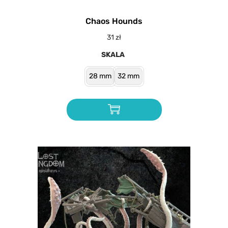
Chaos Hounds
31
zł
SKALA
28 mm
32 mm