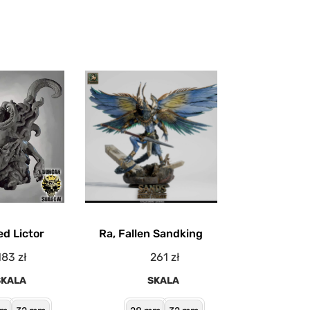
d Lictor
Ra, Fallen Sandking
183
zł
261
zł
SKALA
SKALA