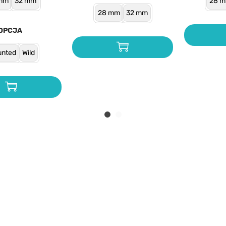
mm
32 mm
28 
28 mm
32 mm
OPCJA
nted
Wild