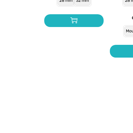
28 mm
32 mm
28 
Mou