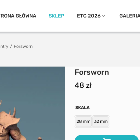
TRONA GŁÓWNA
SKLEP
ETC 2026
GALERI
antry
/
Forsworn
Forsworn
48
zł
SKALA
28 mm
32 mm