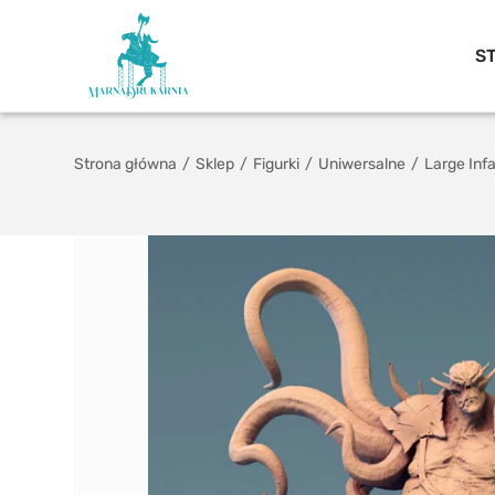
S
Strona główna
/
Sklep
/
Figurki
/
Uniwersalne
/
Large Inf