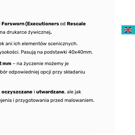
)
Forsworn (Executioners
od
Rescale
na drukarce żywicznej
.
ek ani ich elementów scenicznych.
sokości. Pasują na podstawki 40x40mm.
2 mm
– na życzenie możemy je
bór odpowiedniej opcji przy składaniu
ą
oczyszczane
i
utwardzane
, ale jak
jenia i przygotowania przed malowaniem.