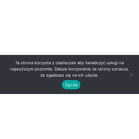
Ta strona korzysta z ciasteczek aby świadczyć usługi na
najwyższym poziomie. Dalsze korzystanie ze strony oznacza,
że zgadzasz się na ich użycie.
Zgoda
O nas
Kontakt
Regulamin