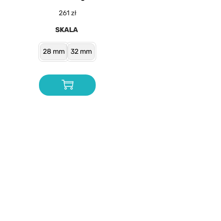
261
zł
SKALA
28 mm
32 mm