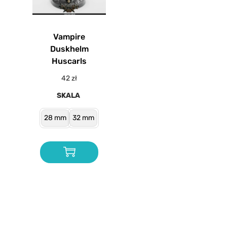
Vampire
Duskhelm
Huscarls
42
zł
SKALA
28 mm
32 mm