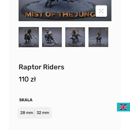
Raptor Riders
110
zł
SKALA
28 mm
32 mm