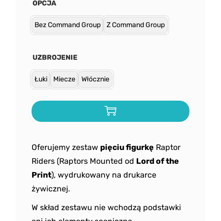
OPCJA
Bez Command Group
Z Command Group
UZBROJENIE
Łuki
Miecze
Włócznie
Oferujemy zestaw
pięciu figurkę
Raptor
Riders (Raptors Mounted od
Lord of the
Print
), wydrukowany na drukarce
żywicznej.
W skład zestawu nie wchodzą podstawki