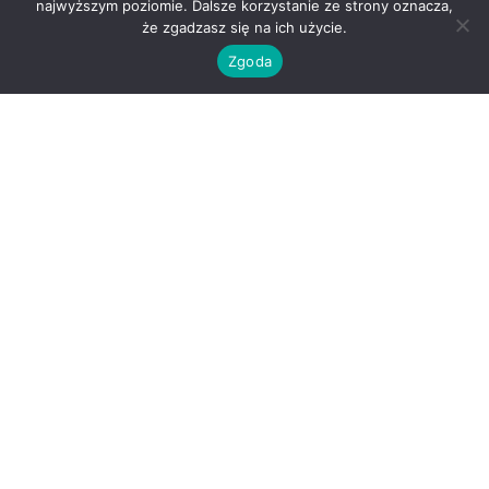
najwyższym poziomie. Dalsze korzystanie ze strony oznacza,
że zgadzasz się na ich użycie.
Zgoda
O nas
Kontakt
Regulamin
Polityka prywatności