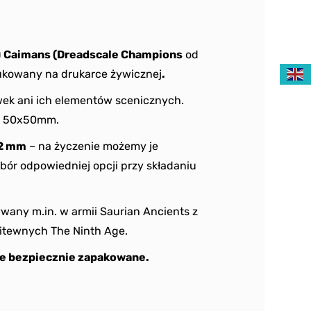
)
Caimans (Dreadscale Champions
od
ukowany na drukarce żywicznej
.
ek ani ich elementów scenicznych.
ki 50x50mm.
2 mm
– na życzenie możemy je
bór odpowiedniej opcji przy składaniu
any m.in. w armii Saurian Ancients z
itewnych The Ninth Age.
e bezpiecznie zapakowane.