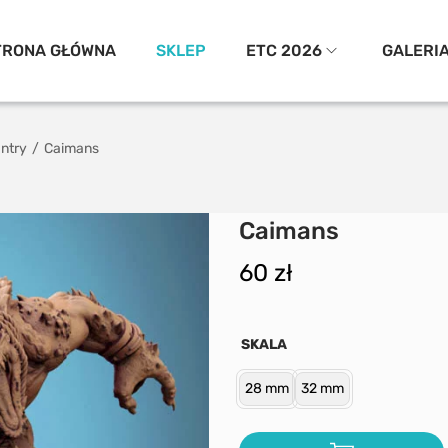
TRONA GŁÓWNA
SKLEP
ETC 2026
GALERI
antry
/
Caimans
Caimans
60
zł
SKALA
28 mm
32 mm