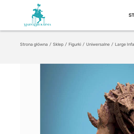
S
Strona główna
/
Sklep
/
Figurki
/
Uniwersalne
/
Large Inf