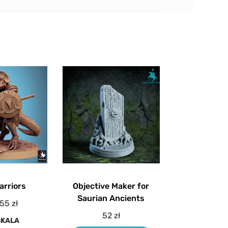
arriors
Objective Maker for
Saurian Ancients
55
zł
52
zł
SKALA