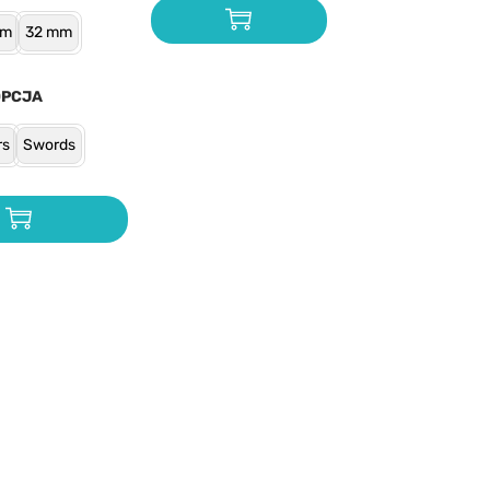
mm
32 mm
OPCJA
rs
Swords