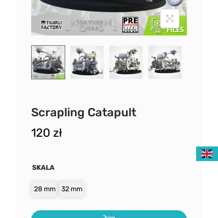
Scrapling Catapult
120
zł
SKALA
28 mm
32 mm