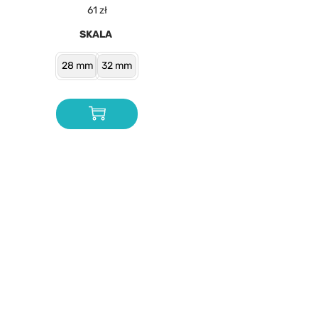
61
zł
SKALA
28 mm
32 mm