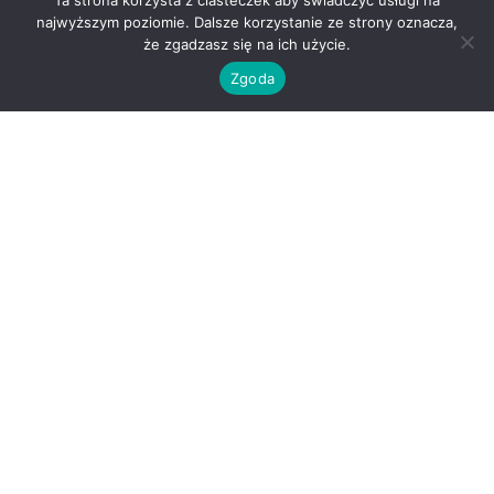
Ta strona korzysta z ciasteczek aby świadczyć usługi na
najwyższym poziomie. Dalsze korzystanie ze strony oznacza,
że zgadzasz się na ich użycie.
Zgoda
O nas
Kontakt
Regulamin
Polityka prywatności