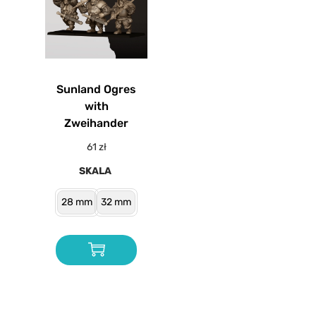
Sunland Ogres
with
Zweihander
61
zł
SKALA
28 mm
32 mm