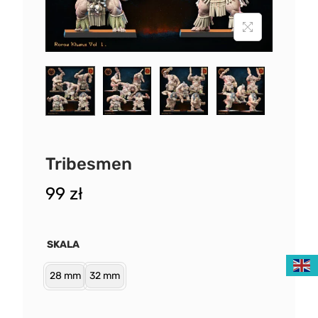
Tribesmen
99
zł
SKALA
28 mm
32 mm