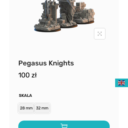
Pegasus Knights
100
zł
SKALA
28 mm
32 mm