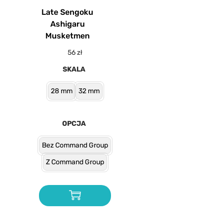
Late Sengoku
Ashigaru
Musketmen
56
zł
SKALA
28 mm
32 mm
OPCJA
Bez Command Group
Z Command Group