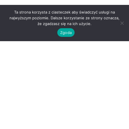
Ta strona korzysta z ciasteczek aby świadczyć usługi na
najwyższym poziomie. Dalsze korzystanie ze strony oznacza,
że zgadzasz się na ich użycie.
Zgoda
O nas
Kontakt
Regulamin
Polityka prywatności