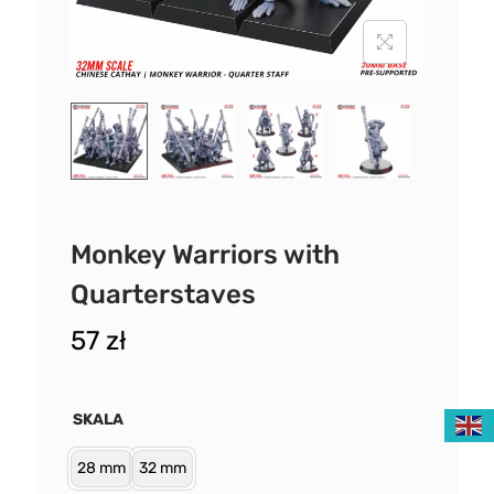
Monkey Warriors with
Quarterstaves
57
zł
SKALA
28 mm
32 mm