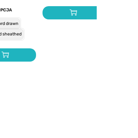
OPCJA
rd drawn
d sheathed