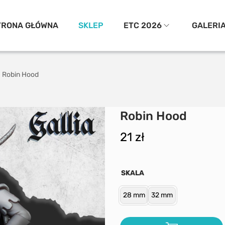
TRONA GŁÓWNA
SKLEP
ETC 2026
GALERI
Robin Hood
Robin Hood
21
zł
SKALA
28 mm
32 mm