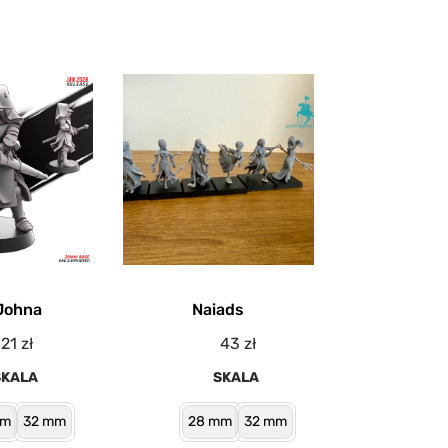
Johna
Naiads
21
zł
43
zł
SKALA
SKALA
mm
32 mm
28 mm
32 mm