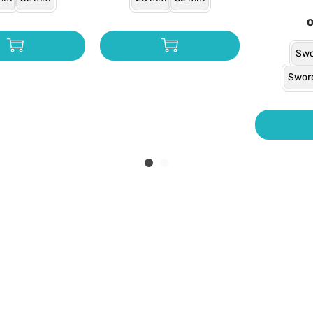
Swo
Swor