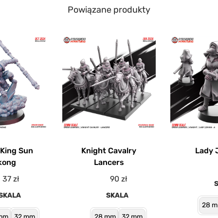
Powiązane produkty
King Sun
Knight Cavalry
Lady 
kong
Lancers
37
zł
90
zł
SKALA
SKALA
28 
mm
32 mm
28 mm
32 mm