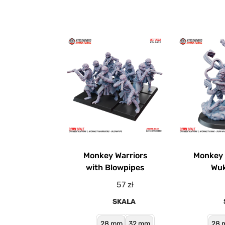
Monkey Warriors
Monkey 
with Blowpipes
Wu
57
zł
SKALA
28 mm
32 mm
28 