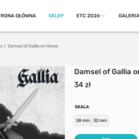
TRONA GŁÓWNA
SKLEP
ETC 2026
GALERI
rs
/
Damsel of Gallia on Horse
Damsel of Gallia 
34
zł
SKALA
28 mm
32 mm