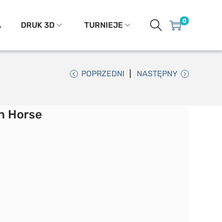
0
A
DRUK 3D
TURNIEJE
POPRZEDNI
NASTĘPNY
on Horse