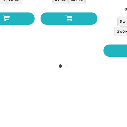
Swo
Swor