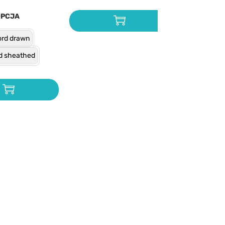
OPCJA
rd drawn
d sheathed