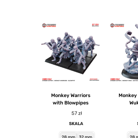
Monkey Warriors
Monkey 
with Blowpipes
Wu
57
zł
SKALA
28 mm
32 mm
28 