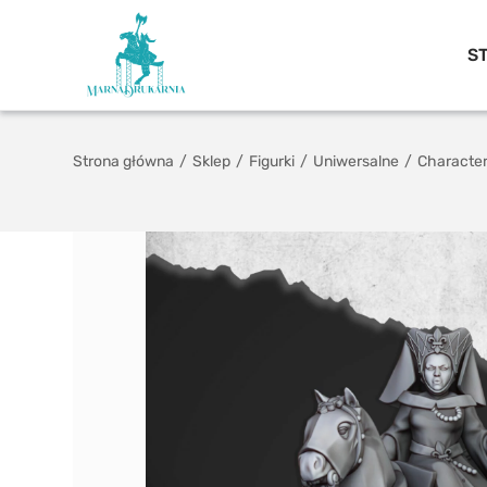
S
Strona główna
/
Sklep
/
Figurki
/
Uniwersalne
/
Characte