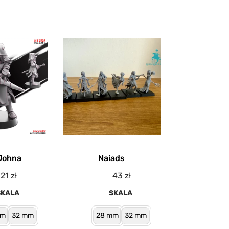
Johna
Naiads
21
zł
43
zł
SKALA
SKALA
mm
32 mm
28 mm
32 mm