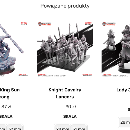
Powiązane produkty
King Sun
Knight Cavalry
Lady 
kong
Lancers
37
zł
90
zł
SKALA
SKALA
28 
mm
32 mm
28 mm
32 mm