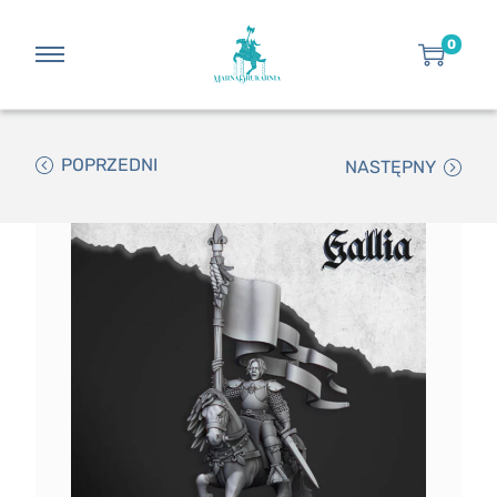
0
POPRZEDNI
NASTĘPNY