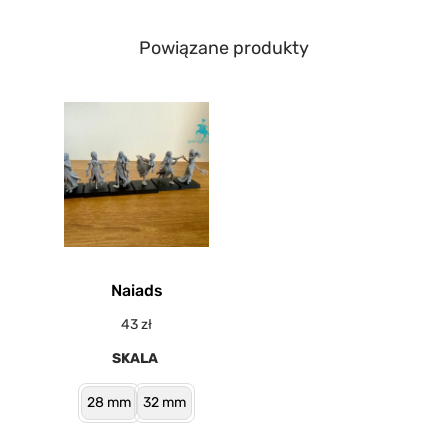
Powiązane produkty
Naiads
43
zł
SKALA
28 mm
32 mm