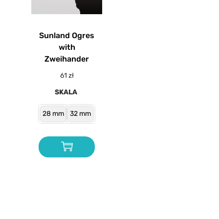
Sunland Ogres
with
Zweihander
61
zł
SKALA
28 mm
32 mm