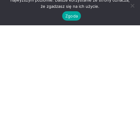
najwyższym poziomie. Dalsze korzystanie ze strony oznacza,
że zgadzasz się na ich użycie.
Zgoda
O nas
Kontakt
Regulamin
Polityka prywatności