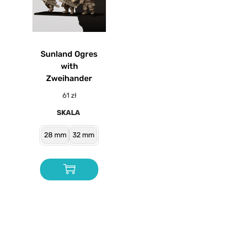
Sunland Ogres
with
Zweihander
61
zł
SKALA
28 mm
32 mm