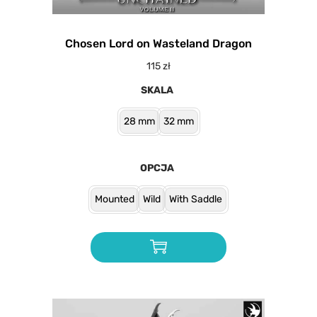
Chosen Lord on Wasteland Dragon
115
zł
SKALA
28 mm
32 mm
OPCJA
Mounted
Wild
With Saddle