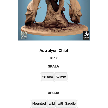
Astralyon Chief
183
zł
SKALA
28 mm
32 mm
OPCJA
Mounted
Wild
With Saddle