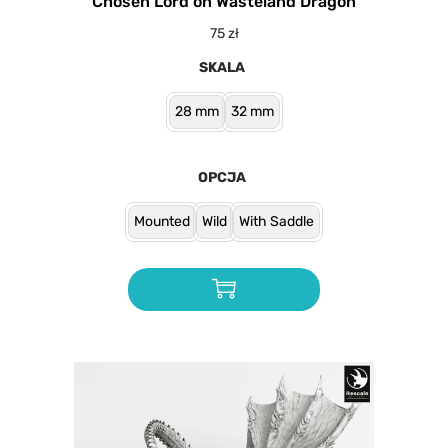
Chosen Lord on Wasteland Dragon
75
zł
SKALA
28 mm
32 mm
OPCJA
Mounted
Wild
With Saddle