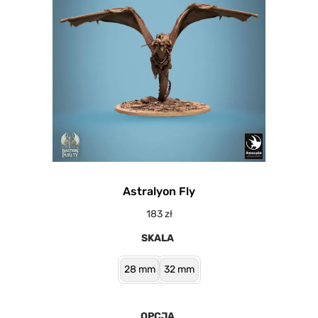
Astralyon Fly
183
zł
SKALA
28 mm
32 mm
OPCJA