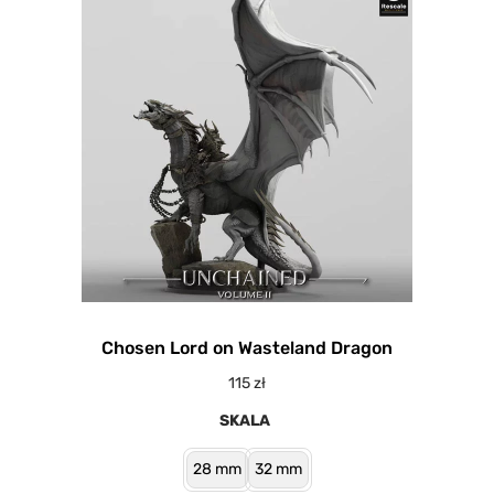
Chosen Lord on Wasteland Dragon
115
zł
SKALA
28 mm
32 mm