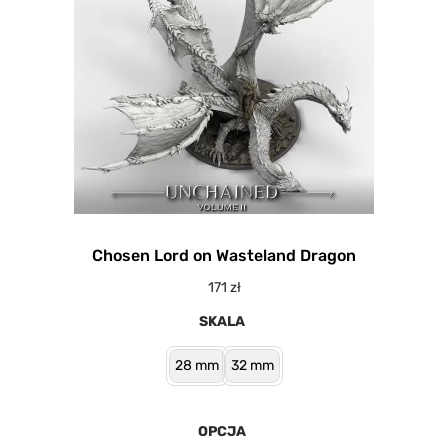
Chosen Lord on Wasteland Dragon
171
zł
SKALA
28 mm
32 mm
OPCJA