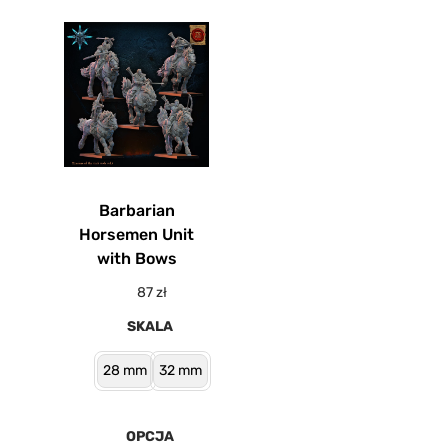
Barbarian
Horsemen Unit
with Bows
87
zł
SKALA
28 mm
32 mm
OPCJA