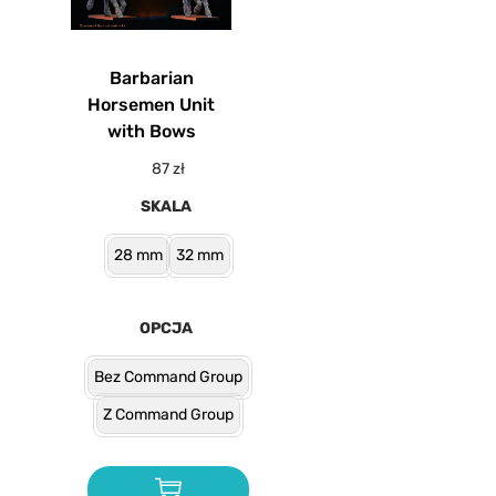
Barbarian
Horsemen Unit
with Bows
87
zł
SKALA
28 mm
32 mm
OPCJA
Bez Command Group
Z Command Group