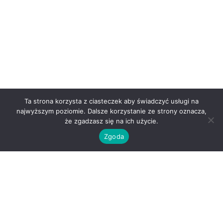
Ta strona korzysta z ciasteczek aby świadczyć usługi na
najwyższym poziomie. Dalsze korzystanie ze strony oznacza,
że zgadzasz się na ich użycie.
Zgoda
O nas
Kontakt
Regulamin