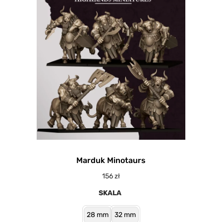
Marduk Minotaurs
156
zł
SKALA
28 mm
32 mm