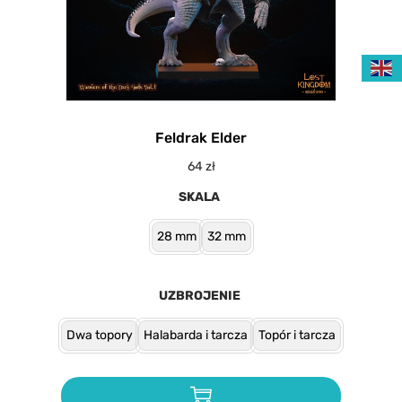
Feldrak Elder
64
zł
SKALA
28 mm
32 mm
UZBROJENIE
Dwa topory
Halabarda i tarcza
Topór i tarcza