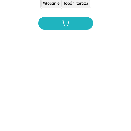
Włócznie
Topór i tarcza