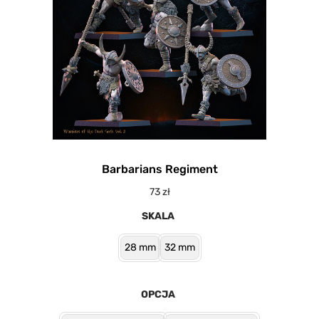
Barbarians Regiment
73
zł
SKALA
28 mm
32 mm
OPCJA