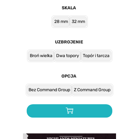
SKALA
28 mm
32 mm
UZBROJENIE
Broń wielka
Dwa topory
Topór i tarcza
OPCJA
Bez Command Group
Z Command Group