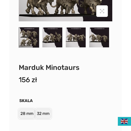
Marduk Minotaurs
156
zł
SKALA
28 mm
32 mm