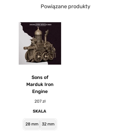
Powiązane produkty
Sons of
Marduk Iron
Engine
207
zł
SKALA
28 mm
32 mm