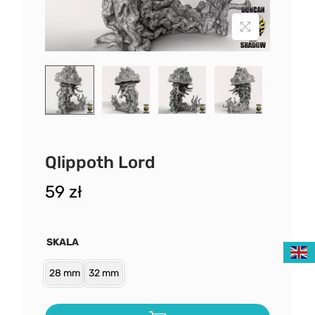
Qlippoth Lord
59
zł
SKALA
28 mm
32 mm