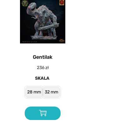
Gentilak
236
zł
SKALA
28 mm
32 mm