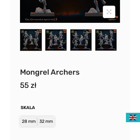
Mongrel Archers
55
zł
SKALA
28 mm
32 mm