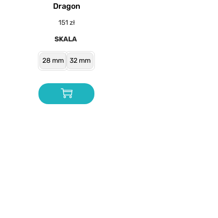
Dragon
151
zł
SKALA
28 mm
32 mm