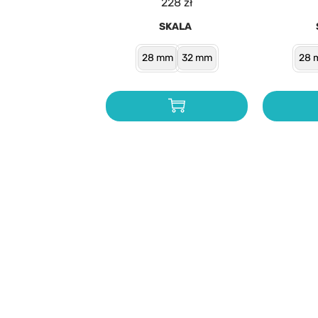
228
zł
SKALA
28 mm
32 mm
28 