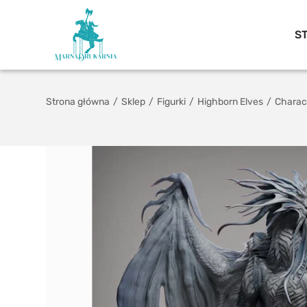
S
Strona główna
/
Sklep
/
Figurki
/
Highborn Elves
/
Charac