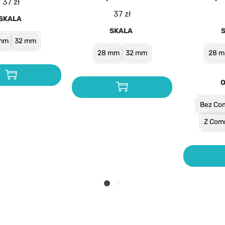
37
zł
37
zł
SKALA
SKALA
mm
32 mm
28 mm
32 mm
28 
Bez Co
Z Com