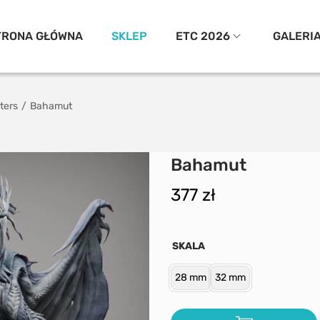
TRONA GŁÓWNA
SKLEP
ETC 2026
GALERI
ters
/
Bahamut
Bahamut
377
zł
SKALA
28 mm
32 mm