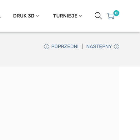
0
A
DRUK 3D
TURNIEJE
POPRZEDNI
NASTĘPNY