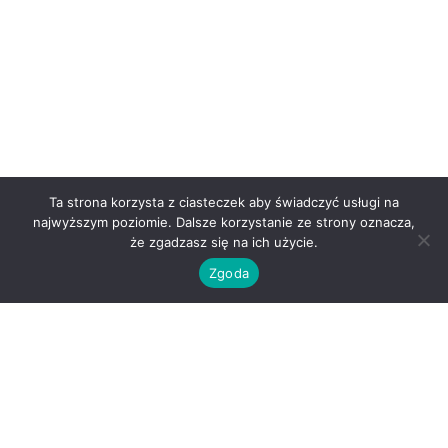
Ta strona korzysta z ciasteczek aby świadczyć usługi na
najwyższym poziomie. Dalsze korzystanie ze strony oznacza,
że zgadzasz się na ich użycie.
Zgoda
O nas
Kontakt
Regulamin