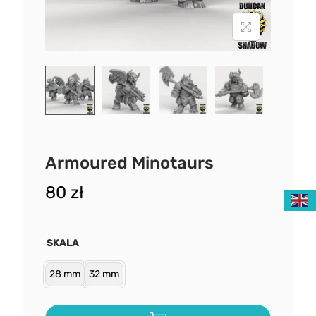
Armoured Minotaurs
80
zł
SKALA
28 mm
32 mm