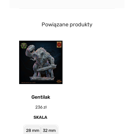
Powiązane produkty
Gentilak
236
zł
SKALA
28 mm
32 mm