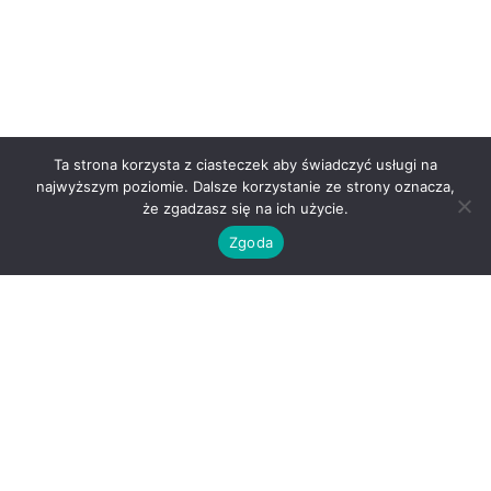
Ta strona korzysta z ciasteczek aby świadczyć usługi na
najwyższym poziomie. Dalsze korzystanie ze strony oznacza,
że zgadzasz się na ich użycie.
Zgoda
O nas
Kontakt
Regulamin
Polityka prywatności