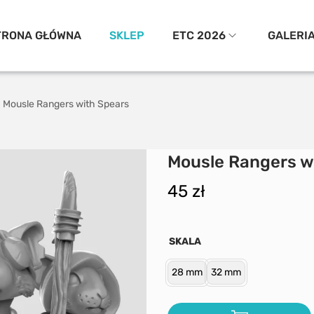
TRONA GŁÓWNA
SKLEP
ETC 2026
GALERI
Mousle Rangers with Spears
Mousle Rangers w
45
zł
SKALA
28 mm
32 mm