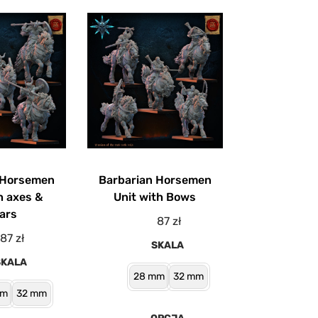
 Horsemen
Barbarian Horsemen
h axes &
Unit with Bows
ars
87
zł
87
zł
SKALA
SKALA
28 mm
32 mm
mm
32 mm