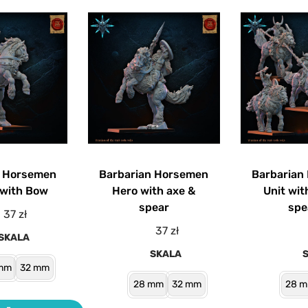
n Horsemen
Barbarian Horsemen
Barbarian
 with Bow
Hero with axe &
Unit wit
spear
spe
37
zł
37
zł
SKALA
SKALA
mm
32 mm
28 mm
32 mm
28 