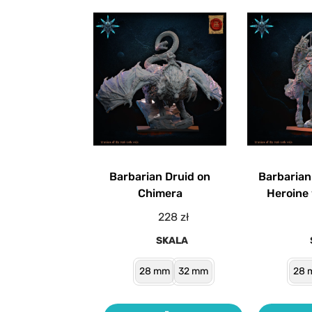
Barbarian Druid on
Barbaria
Chimera
Heroine
228
zł
SKALA
28 mm
32 mm
28 