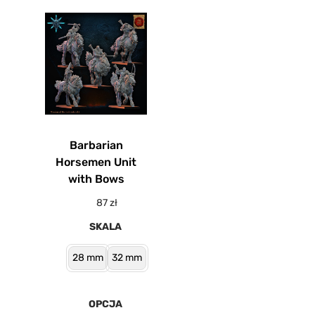
Barbarian
Horsemen Unit
with Bows
87
zł
SKALA
28 mm
32 mm
OPCJA