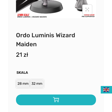
Ordo Luminis Wizard
Maiden
21
zł
SKALA
28 mm
32 mm