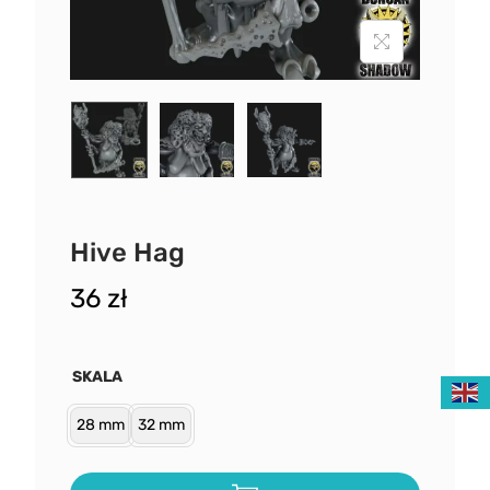
Hive Hag
36
zł
SKALA
28 mm
32 mm