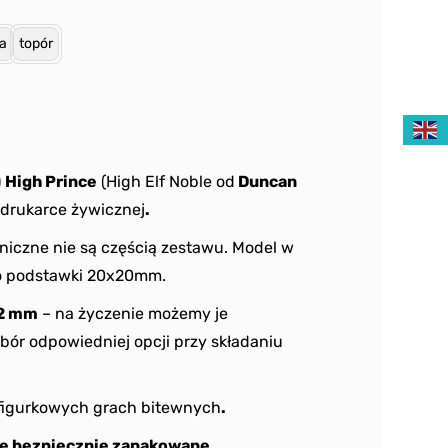
za
topór
)
High Prince
(High Elf Noble od
Duncan
drukarce żywicznej
.
niczne nie są częścią zestawu. Model w
o podstawki 20x20mm.
2 mm
– na życzenie możemy je
bór odpowiedniej opcji przy składaniu
figurkowych grach bitewnych
.
e bezpiecznie zapakowane.