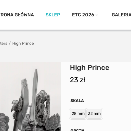
TRONA GŁÓWNA
SKLEP
ETC 2026
GALERI
ters
/
High Prince
High Prince
23
zł
SKALA
28 mm
32 mm
OPCJA