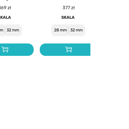
169
zł
377
zł
SKALA
SKALA
mm
32 mm
28 mm
32 mm