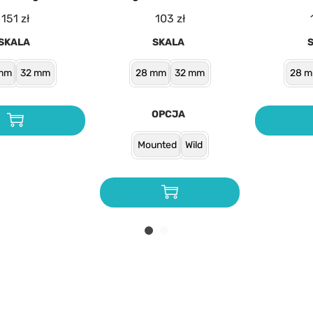
151
zł
103
zł
SKALA
SKALA
mm
32 mm
28 mm
32 mm
28 
OPCJA
Mounted
Wild