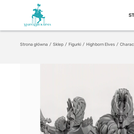
S
Strona główna
/
Sklep
/
Figurki
/
Highborn Elves
/
Charac