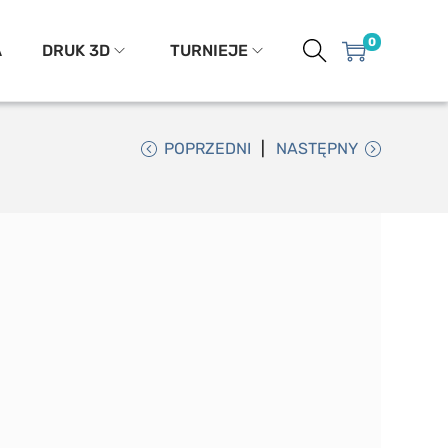
0
A
DRUK 3D
TURNIEJE
POPRZEDNI
NASTĘPNY