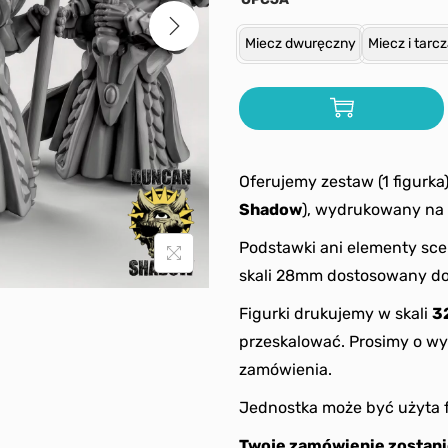
Miecz dwuręczny
Miecz i tarc
Oferujemy zestaw (1 figurka
Shadow
), wydrukowany na 
Podstawki ani elementy sce
skali 28mm dostosowany d
Figurki drukujemy w skali
3
przeskalować. Prosimy o wy
zamówienia.
Jednostka może być użyta 
Twoje zamówienie zostani