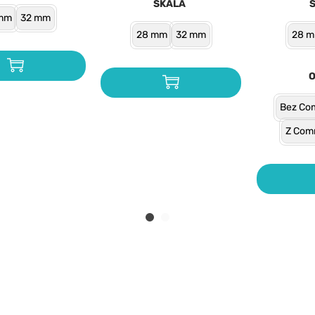
SKALA
mm
32 mm
28 mm
32 mm
28 
Bez Co
Z Com