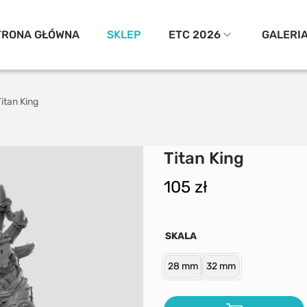
TRONA GŁÓWNA
SKLEP
ETC 2026
GALERI
Titan King
Titan King
105
zł
SKALA
28 mm
32 mm