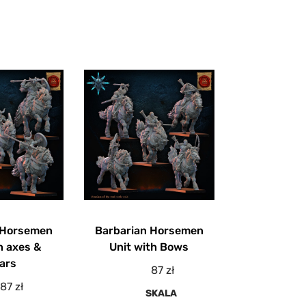
 Horsemen
Barbarian Horsemen
h axes &
Unit with Bows
ars
87
zł
87
zł
SKALA