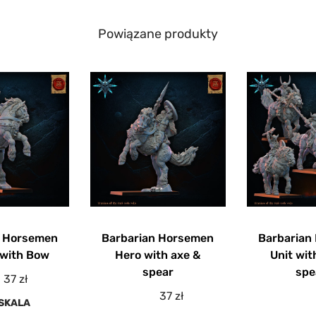
Powiązane produkty
n Horsemen
Barbarian Horsemen
Barbarian
 with Bow
Hero with axe &
Unit wit
spear
spe
37
zł
37
zł
SKALA