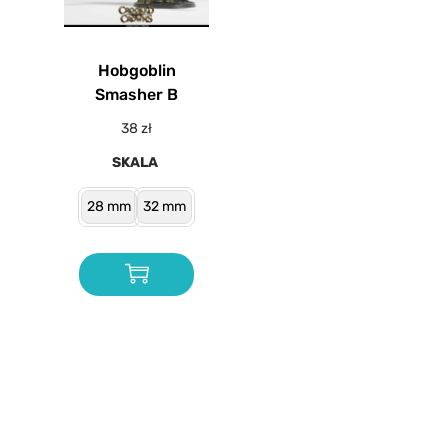
Hobgoblin
Smasher B
38
zł
SKALA
28 mm
32 mm