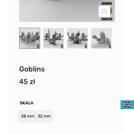
Goblins
45
zł
SKALA
28 mm
32 mm