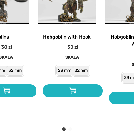
lins
Hobgoblin with Hook
Hobgobli
38
zł
38
zł
SKALA
SKALA
mm
32 mm
28 mm
32 mm
28 