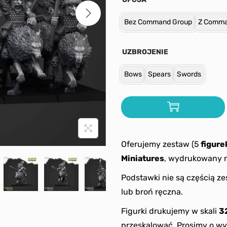
Bez Command Group
Z Comma
UZBROJENIE
Bows
Spears
Swords
Oferujemy zestaw (5
figure
Miniatures
, wydrukowany n
Podstawki nie są częścią ze
lub broń ręczna.
Figurki drukujemy w skali
3
przeskalować. Prosimy o wy