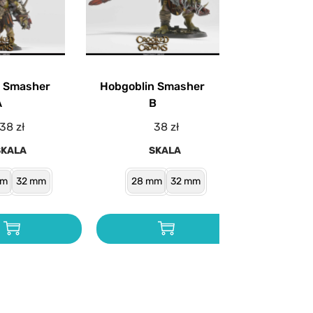
n Smasher
Hobgoblin Smasher
A
B
38
zł
38
zł
SKALA
SKALA
mm
32 mm
28 mm
32 mm