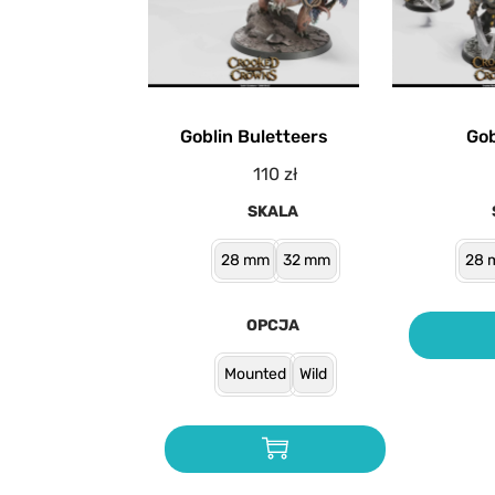
Goblin Buletteers
Gob
110
zł
SKALA
28 mm
32 mm
28 
OPCJA
Mounted
Wild