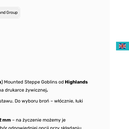
nd Group
k
) Mounted Steppe Goblins od
Highlands
a drukarce żywicznej
.
stawu. Do wyboru broń – włócznie, łuki
2 mm
– na życzenie możemy je
bór odpowiedniej opcji przy składaniu