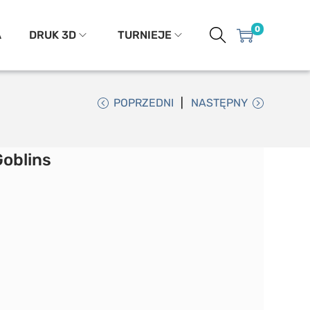
0
A
DRUK 3D
TURNIEJE
POPRZEDNI
NASTĘPNY
oblins