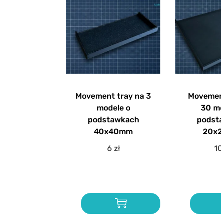
Movement tray na 3
Movemen
modele o
30 mo
podstawkach
podst
40x40mm
20x
6
zł
1