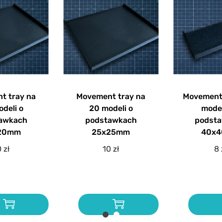
t tray na
Movement tray na
Movement 
deli o
20 modeli o
mode
awkach
podstawkach
podst
20mm
25x25mm
40x
0
zł
10
zł
8