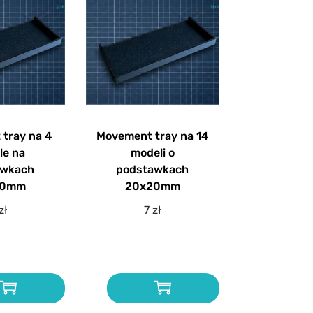
tray na 4
Movement tray na 14
le na
modeli o
awkach
podstawkach
40mm
20x20mm
zł
7
zł