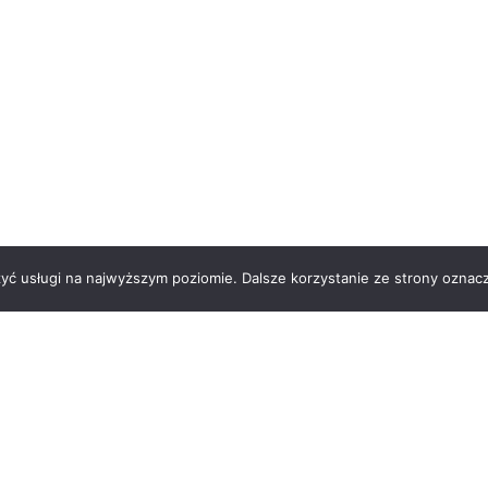
zyć usługi na najwyższym poziomie. Dalsze korzystanie ze strony oznacz
 nas
Kontakt
Regulamin
Polityka prywatności