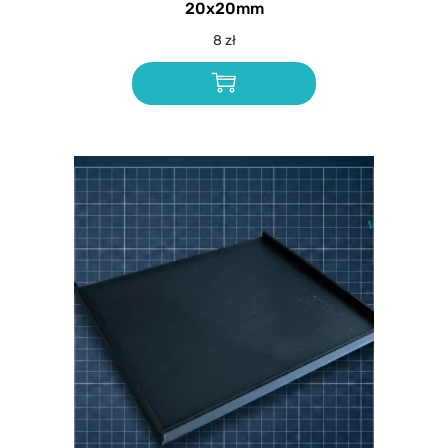
20x20mm
8
zł