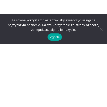
Ta strona korzysta z ciasteczek aby świadczyć usługi na
najwyższym poziomie. Dalsze korzystanie ze strony oznacza,
że zgadzasz się na ich użycie.
Zgoda
O nas
Kontakt
Regulamin
Polityka prywatności